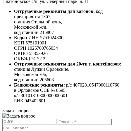
Платоновское с/п, ул. Северный парк, д. 11
Отгрузочные реквизиты для вагонов:
код
предприятия 1367;
станция Стальной конь,
Московской ж/д,
код станции 215807
Коды:
ИНН 5751024300,
КПП 575101001
ОГРН 1025700765034
ОКПО 55353926
ОКВЭД 51.52.2
Отгрузочные реквизиты для 20-ти т. контейнеров:
станция Лужки Орловские,
Московской ж/д,
код станции 205608
Банковские реквизиты:
р/с 40702810547000110760
в Орловское ОСБ № 8595
к/с 30101810300000000601
БИК 045402601
Задать вопрос